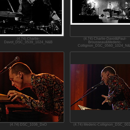
(4.74) Charlie-
(4.74) Charlie-Davot&Paul-
Davot_DSC_0539_1024_N&B
Brousseau&Mederic-
Collignon_DSC_0560_1024_N
(4.74) DSC_1036_DxO
(4.74) Mederic-Collignon_DSC_00