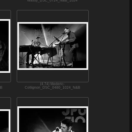
Wassy_DSC_0724_N&B_1024
(4.74) Mederic-
&B
Collignon_DSC_0480_1024_N&B