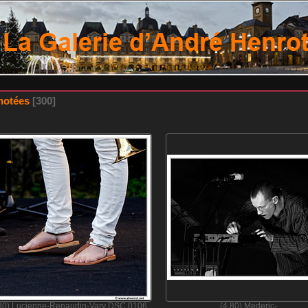
notées
300
80) Lucienne-Renaudin-Vary DSC 0106
(4.80) Mederic-