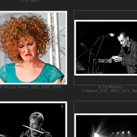
DSC 0263
(4.74) Lou-Tavano_DSC_0067_1024
(4.74) Mederic-
Collignon_DSC_0554_1024_N