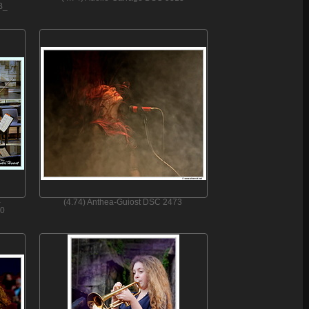
B_
-
(4.74) Anthea-Guiost DSC 2473
00