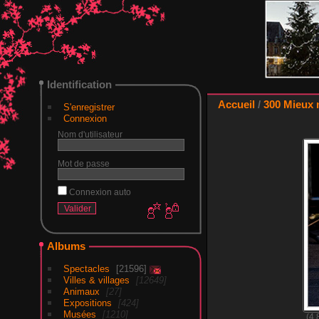
Identification
Accueil
/
300 Mieux 
S'enregistrer
Connexion
Nom d'utilisateur
Mot de passe
Connexion auto
Albums
Spectacles
21596
Villes & villages
12649
Animaux
27
Expositions
424
Musées
1210
(4.