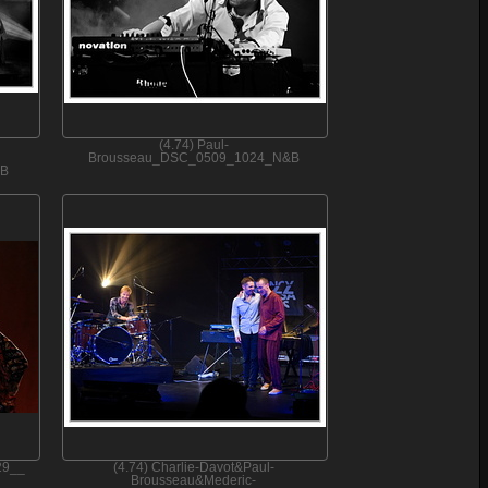
(4.74) Paul-
Brousseau_DSC_0509_1024_N&B
&B
29__
(4.74) Charlie-Davot&Paul-
Brousseau&Mederic-