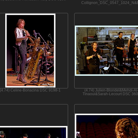
Collignon_DSC_0547_1024_N&
(4.74) Celine-Bonacina DSC 9198-1
(4.74) Julien-Blondel&Mehdi-Al
Tinaoui&Sarah-Lecourt DSC 36