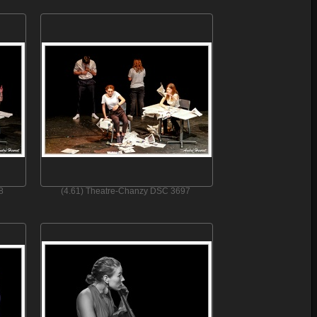
8
(4.61) Theatre-Chanzy DSC 3697