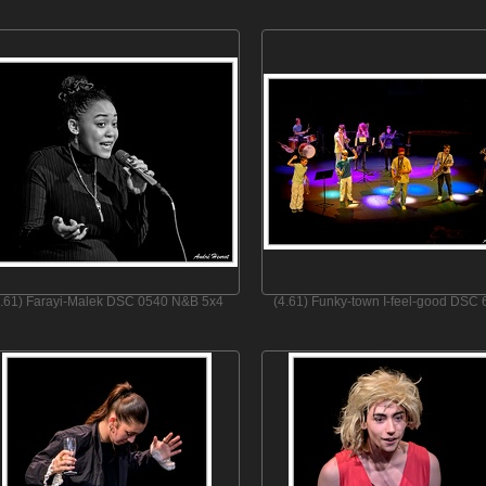
4.61) Farayi-Malek DSC 0540 N&B 5x4
(4.61) Funky-town I-feel-good DSC