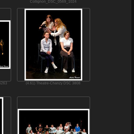
Collignon_DSC_0569_1024
 6263
(4.61) Theatre-Chanzy DSC 3808