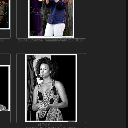
012
(4.74) Lucienne-Renaudin-Vary DSC 0114
(4.74) Charlotte-