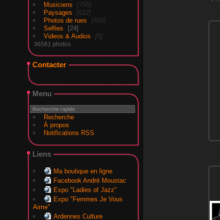
Musiciens
795
Paysages
612
Photos de rues
509
Selfies
24
Videos & Audios
5
36581 photos
Contacter
Menu
Recherche
À propos
Notifications RSS
Liens
Ma boutique en ligne
Facebook André Moustac
Expo "Ladies of Jazz"
Expo "Femmes Je Vous
Aime"
Ardennes Culture