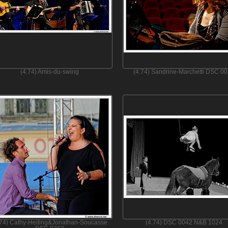
(4.74) Amis-du-swing
(4.74) Sandrine-Marchetti DSC 0
.74) Cathy-Heiting&Jonathan-Soucasse
(4.74) DSC 0042 N&B 1024