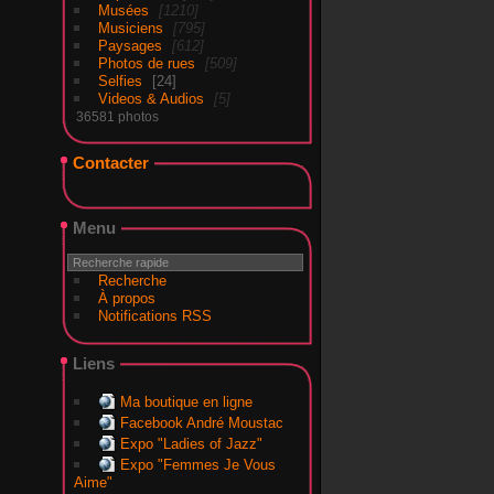
Musées
1210
Musiciens
795
Paysages
612
Photos de rues
509
Selfies
24
Videos & Audios
5
36581 photos
Contacter
Menu
Recherche
À propos
Notifications RSS
Liens
Ma boutique en ligne
Facebook André Moustac
Expo "Ladies of Jazz"
Expo "Femmes Je Vous
Aime"