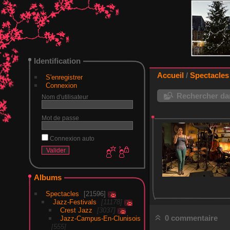
Identification
Accueil
/
Spectacles
S'enregistrer
Connexion
Rechercher dan
Nom d'utilisateur
Mot de passe
Connexion auto
Albums
Spectacles
21596
Jazz-Festivals
11178
Crest Jazz
3037
0 commentaire
Jazz-Campus-En-Clunisois
555