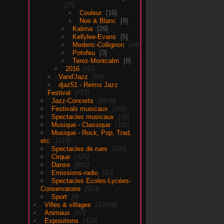
25
Couleur
16
Noir & Blanc
9
Kalima
29
Kellylee-Evans
5
Mederic-Collignon
44
Potofeu
3
Terez-Montcalm
8
2016
42
Vand'Jazz
80
djaz51 - Reims Jazz
Festival
717
Jazz-Concerts
6939
Festivals musicaux
366
Spectacles musicaux
58
Musique - Classique
331
Musique - Rock, Pop, Trad,
etc.
318
Spectacles de rues
290
Cirque
329
Danse
801
Emissions-radio
53
Spectacles Ecoles-Lycées-
Conservatoire
924
Sport
8
Villes & villages
12649
Animaux
27
Expositions
424