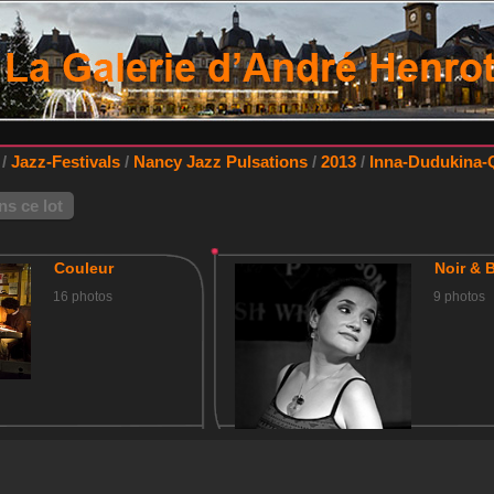
/
Jazz-Festivals
/
Nancy Jazz Pulsations
/
2013
/
Inna-Dudukina-
s ce lot
Couleur
Noir & 
16 photos
9 photos