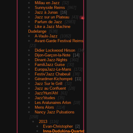
Millau en Jazz
32
Sunnyside Reims
967
Jazz à Junas
16
Jazz sur un Plateau
43
Parfum de Jazz
2983
Like a Jazz Machine
Dudelange
538
A-Vaulx-Jazz
1082
Avant-Garde Festival Reims
23
Didier Lockwood Hirson
34
Dijon-Garçon-la-Note
14
Dinant-Jazz-Nights
360
FamiliJazz Guise
30
EuropaJazz-Le-Mans
172
Festiv'Jazz Chabeuil
38
Gérardmer-Kichompré
11
Jazz Sur le Grill
32
Jazz au Confluent
28
Jazz'Hum'Ah!
61
Jazz'titudes
35
Les Aralunaires Arlon
18
Mens Alors
114
Nancy Jazz Pulsations
158
2013
116
Evan-Christopher
2
Inna-Dudukina-Quartet