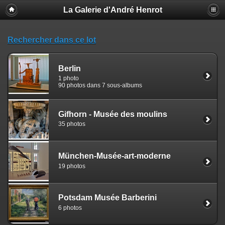
La Galerie d'André Henrot
Rechercher dans ce lot
Berlin
1 photo
90 photos dans 7 sous-albums
Gifhorn - Musée des moulins
35 photos
München-Musée-art-moderne
19 photos
Potsdam Musée Barberini
6 photos