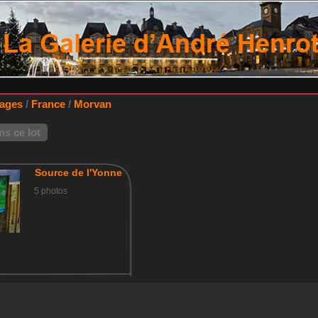
lages
/
France
/
Morvan
s ce lot
Source de l'Yonne
5 photos