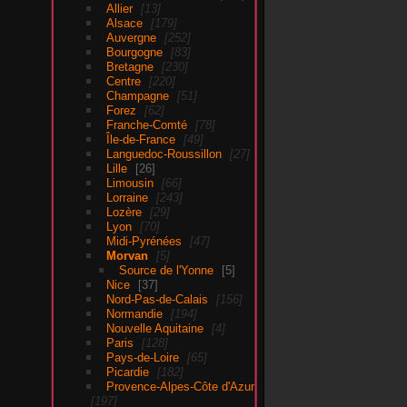
Allier
13
Alsace
179
Auvergne
252
Bourgogne
83
Bretagne
230
Centre
220
Champagne
51
Forez
62
Franche-Comté
78
Île-de-France
49
Languedoc-Roussillon
27
Lille
26
Limousin
66
Lorraine
243
Lozère
29
Lyon
70
Midi-Pyrénées
47
Morvan
5
Source de l'Yonne
5
Nice
37
Nord-Pas-de-Calais
156
Normandie
194
Nouvelle Aquitaine
4
Paris
128
Pays-de-Loire
65
Picardie
182
Provence-Alpes-Côte d'Azur
197