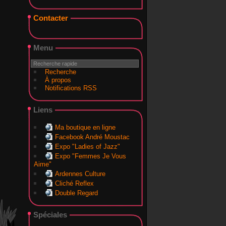
Contacter
Menu
Recherche
À propos
Notifications RSS
Liens
Ma boutique en ligne
Facebook André Moustac
Expo "Ladies of Jazz"
Expo "Femmes Je Vous
Aime"
Ardennes Culture
Cliché Reflex
Double Regard
Spéciales