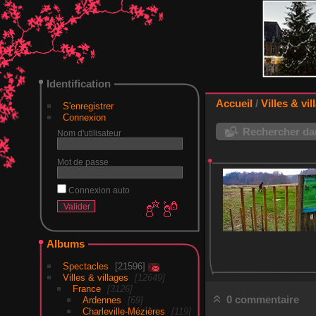
Identification
Accueil
/
Villes & vil
S'enregistrer
Connexion
Rechercher dan
Nom d'utilisateur
Mot de passe
Connexion auto
Albums
Spectacles
21596
Villes & villages
12649
France
3126
0 commentaire
Ardennes
69
Charleville-Mézières
119