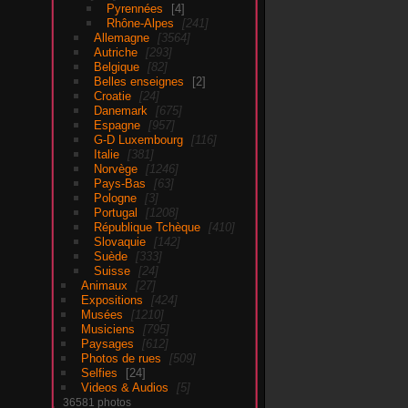
Pyrennées
4
Rhône-Alpes
241
Allemagne
3564
Autriche
293
Belgique
82
Belles enseignes
2
Croatie
24
Danemark
675
Espagne
957
G-D Luxembourg
116
Italie
381
Norvège
1246
Pays-Bas
63
Pologne
3
Portugal
1208
République Tchèque
410
Slovaquie
142
Suède
333
Suisse
24
Animaux
27
Expositions
424
Musées
1210
Musiciens
795
Paysages
612
Photos de rues
509
Selfies
24
Videos & Audios
5
36581 photos