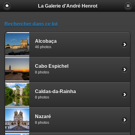
La Galerie d'André Henrot
Rechercher dans ce lot
Alcobaça
46 photos
Cabo Espichel
8 photos
Caldas-da-Rainha
8 photos
Nazaré
8 photos