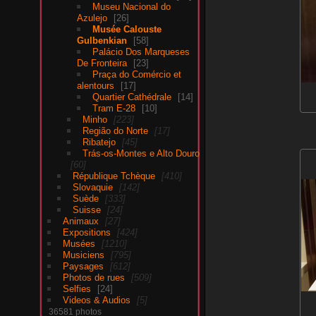
Museu Nacional do
Azulejo
26
Musée Calouste
Gulbenkian
58
Palácio Dos Marqueses
De Fronteira
23
Praça do Comércio et
alentours
17
Quartier Cathédrale
14
Tram E-28
10
Minho
223
Região do Norte
17
Ribatejo
45
Trás-os-Montes e Alto Douro
60
République Tchèque
410
Slovaquie
142
Suède
333
Suisse
24
Animaux
27
Expositions
424
Musées
1210
Musiciens
795
Paysages
612
Photos de rues
509
Selfies
24
Videos & Audios
5
36581 photos