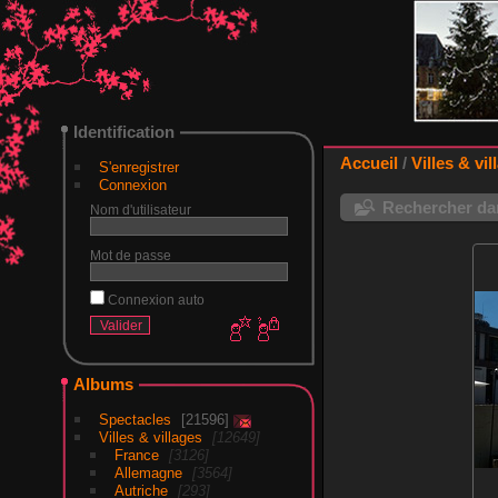
Identification
Accueil
/
Villes & vil
S'enregistrer
Connexion
Rechercher dan
Nom d'utilisateur
Mot de passe
Connexion auto
Albums
Spectacles
21596
Villes & villages
12649
France
3126
Allemagne
3564
Autriche
293