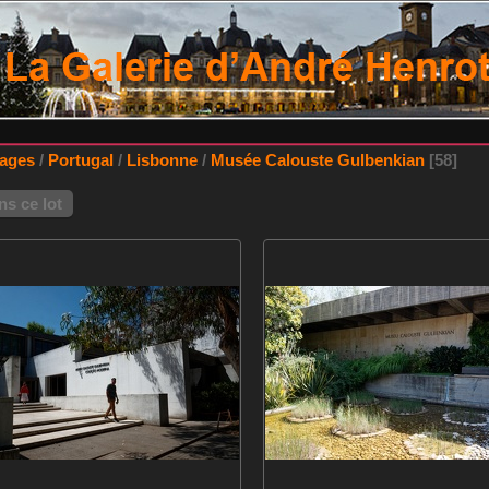
lages
/
Portugal
/
Lisbonne
/
Musée Calouste Gulbenkian
58
s ce lot