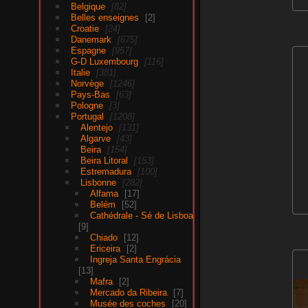
Belgique
82
Belles enseignes
2
Croatie
24
Danemark
675
Espagne
957
G-D Luxembourg
116
Italie
381
Norvège
1246
Pays-Bas
63
Pologne
3
Portugal
1208
Alentejo
131
Algarve
43
Beira
154
Beira Litoral
153
Estremadura
100
Lisbonne
282
Alfama
17
Belém
52
Cathédrale - Sé de Lisboa
9
Chiado
12
Ericeira
2
Ingreja Santa Engrácia
13
Mafra
2
Mercado da Ribeira
7
Musée des coches
20