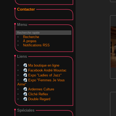
Contacter
Menu
Recherche
À propos
Notifications RSS
Liens
Ma boutique en ligne
Facebook André Moustac
Expo "Ladies of Jazz"
Expo "Femmes Je Vous
Aime"
Ardennes Culture
Cliché Reflex
Double Regard
Spéciales