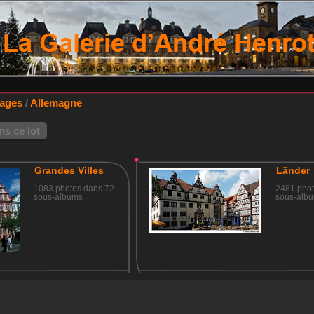
lages
/
Allemagne
s ce lot
Grandes Villes
Länder
1083 photos dans 72
2481 phot
sous-albums
sous-alb