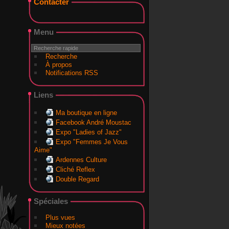
Contacter
Menu
Recherche
À propos
Notifications RSS
Liens
Ma boutique en ligne
Facebook André Moustac
Expo "Ladies of Jazz"
Expo "Femmes Je Vous
Aime"
Ardennes Culture
Cliché Reflex
Double Regard
Spéciales
Plus vues
Mieux notées