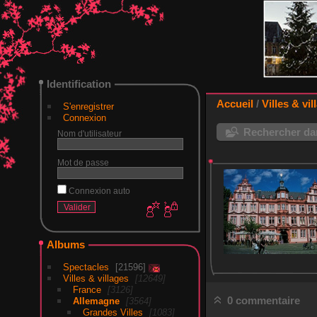
Identification
Accueil
/
Villes & vil
S'enregistrer
Connexion
Rechercher dan
Nom d'utilisateur
Mot de passe
Connexion auto
Albums
Spectacles
21596
Villes & villages
12649
France
3126
0 commentaire
Allemagne
3564
Grandes Villes
1083