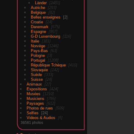
Länder
2481
Autriche
293
Belgique
82
Belles enseignes
2
Croatie
24
Danemark
675
Espagne
957
G-D Luxembourg
116
Italie
381
Norvège
1246
Pays-Bas
63
Pologne
3
Portugal
1208
République Tchèque
410
Slovaquie
142
Suède
333
Suisse
24
Animaux
27
Expositions
424
Musées
1210
Musiciens
795
Paysages
612
Photos de rues
509
Selfies
24
Videos & Audios
5
36581 photos