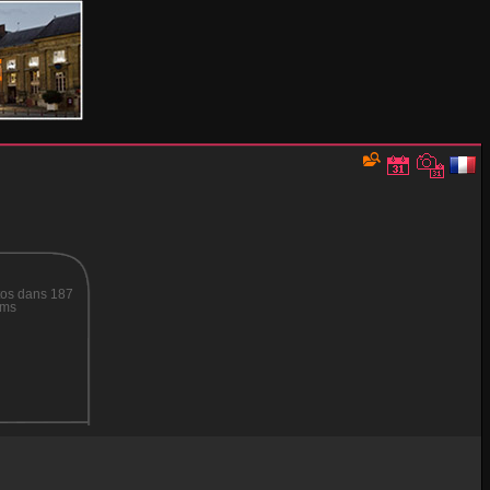
os dans 187
ums