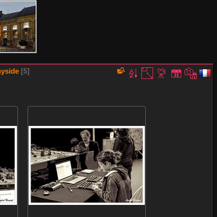
yside
5