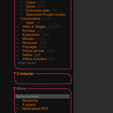
Cirque
329
Danse
801
Emissions-radio
53
Spectacles Ecoles-Lycées-
Conservatoire
924
Sport
8
Villes & villages
12649
Animaux
27
Expositions
424
Musées
1210
Musiciens
795
Paysages
612
Photos de rues
509
Selfies
24
Videos & Audios
5
36581 photos
Contacter
Menu
Recherche
À propos
Notifications RSS