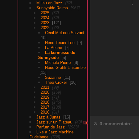
Millau en Jazz
32
Sunnyside Reims
967
2025
37
2024
52
2023
121
2022
73
Cecil McLorin Salvant
10
Henri Texier Trio
9
La Pêche
7
La kermesse du
Sunnyside
5
Michèle Pierre
8
Neue Grafik Ensemble
13
Suzanne
11
Theo Croker
10
2021
99
2020
169
2019
71
2018
146
2017
138
2016
61
Jazz à Junas
16
Jazz sur un Plateau
43
0 commentaire
Parfum de Jazz
2983
Like a Jazz Machine
Dudelange
538