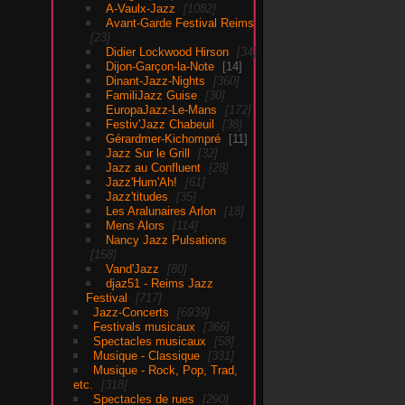
A-Vaulx-Jazz
1082
Avant-Garde Festival Reims
23
Didier Lockwood Hirson
34
Dijon-Garçon-la-Note
14
Dinant-Jazz-Nights
360
FamiliJazz Guise
30
EuropaJazz-Le-Mans
172
Festiv'Jazz Chabeuil
38
Gérardmer-Kichompré
11
Jazz Sur le Grill
32
Jazz au Confluent
28
Jazz'Hum'Ah!
61
Jazz'titudes
35
Les Aralunaires Arlon
18
Mens Alors
114
Nancy Jazz Pulsations
158
Vand'Jazz
80
djaz51 - Reims Jazz
Festival
717
Jazz-Concerts
6939
Festivals musicaux
366
Spectacles musicaux
58
Musique - Classique
331
Musique - Rock, Pop, Trad,
etc.
318
Spectacles de rues
290