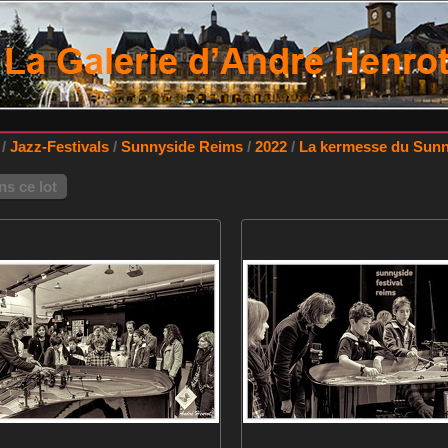
/
Jazz-Festivals
/
Sunnyside Reims
/
2022
/
La kermesse du Sunn
s ce lot