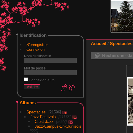
Identification
Accueil
/
Spectacles
S'enregistrer
Connexion
Rechercher dan
Nom d'utilisateur
Mot de passe
Connexion auto
Albums
Spectacles
21596
Jazz-Festivals
11178
Crest Jazz
3037
Jazz-Campus-En-Clunisois
555