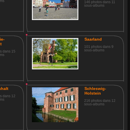
ums
146 photos dans 11
sous-albums
ie-
Saarland
t
101 photos dans 9
sous-albums
s dans 15
ums
halt
Schleswig-
Holstein
s dans 12
ums
216 photos dans 12
sous-albums