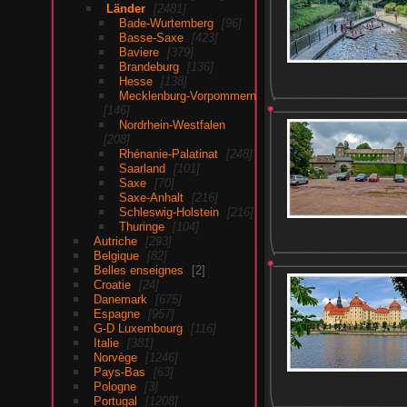
Länder
2481
Bade-Wurtemberg
96
Basse-Saxe
423
Baviere
379
Brandeburg
136
Hesse
138
Mecklenburg-Vorpommern
146
Nordrhein-Westfalen
208
Rhénanie-Palatinat
248
Saarland
101
Saxe
70
Saxe-Anhalt
216
Schleswig-Holstein
216
Thuringe
104
Autriche
293
Belgique
82
Belles enseignes
2
Croatie
24
Danemark
675
Espagne
957
G-D Luxembourg
116
Italie
381
Norvège
1246
Pays-Bas
63
Pologne
3
Portugal
1208