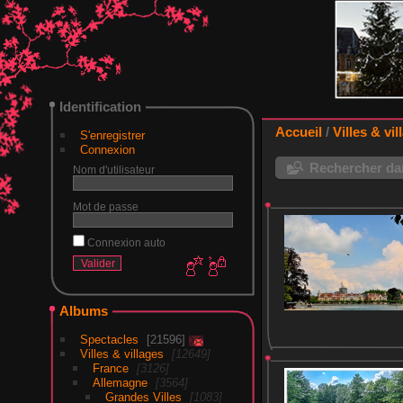
Identification
Accueil
/
Villes & vil
S'enregistrer
Connexion
Rechercher dan
Nom d'utilisateur
Mot de passe
Connexion auto
Albums
Spectacles
21596
Villes & villages
12649
France
3126
Allemagne
3564
Grandes Villes
1083