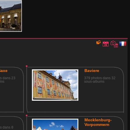
Saxe
Baviere
s dans 23
379 photos dans 32
ums
sous-albums
Mecklenburg-
Vorpommern
s dans 8