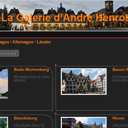
lages
/
Allemagne
/
Länder
s ce lot
Bade-Wurtemberg
Basse-
96 photos dans 8 sous-
423 photo
albums
sous-alb
Brandeburg
Hesse
136 photos dans 12
138 photo