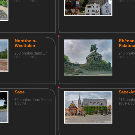
sous-albums
sous-alb
Nordrhein-
Rhénan
Westfalen
Palatina
208 photos dans 17
248 photo
sous-albums
sous-alb
Saxe
Saxe-An
70 photos dans 9 sous-
216 photo
albums
sous-alb