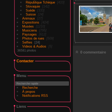
République Tchèque
410
Slovaquie
142
Suède
333
Suisse
24
Animaux
27
Expositions
424
Musées
1210
Musiciens
795
Paysages
612
Photos de rues
509
Selfies
24
Videos & Audios
5
36581 photos
0 commentaire
Contacter
Menu
Recherche
À propos
Notifications RSS
Liens