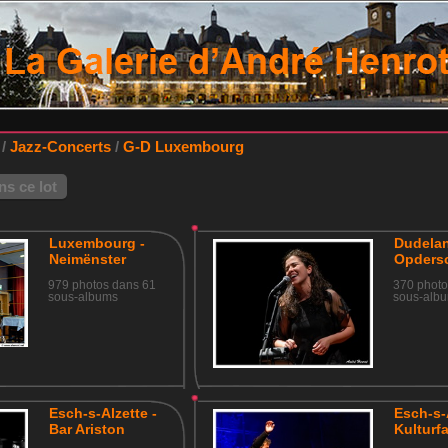
/
Jazz-Concerts
/
G-D Luxembourg
s ce lot
Luxembourg -
Dudelan
Neimënster
Opders
979 photos dans 61
370 photo
sous-albums
sous-alb
Esch-s-Alzette -
Esch-s-
Bar Ariston
Kulturf