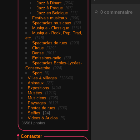
Jazz à Dinant
204
Jazz à Prague
67
0 commentaire
Jazz en Belgique
13
Festivals musicaux
366
Spectacles musicaux
58
Musique - Classique
331
Musique - Rock, Pop, Trad,
etc.
318
Spectacles de rues
290
Cirque
329
Danse
801
Emissions-radio
53
Spectacles Ecoles-Lycées-
Conservatoire
924
Sport
8
Villes & villages
12649
Animaux
27
Expositions
424
Musées
1210
Musiciens
795
Paysages
612
Photos de rues
509
Selfies
24
Videos & Audios
5
36581 photos
Contacter