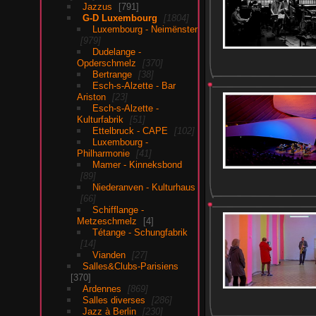
Jazzus
791
G-D Luxembourg
1804
Luxembourg - Neimënster
979
Dudelange -
Opderschmelz
370
Bertrange
38
Esch-s-Alzette - Bar
Ariston
23
Esch-s-Alzette -
Kulturfabrik
51
Ettelbruck - CAPE
102
Luxembourg -
Philharmonie
41
Mamer - Kinneksbond
89
Niederanven - Kulturhaus
66
Schifflange -
Metzeschmelz
4
Tétange - Schungfabrik
14
Vianden
27
Salles&Clubs-Parisiens
370
Ardennes
869
Salles diverses
286
Jazz à Berlin
230