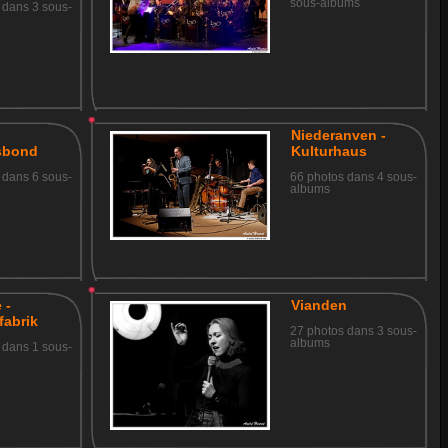
sous-albums
 dans 3 sous-
-
Niederanven -
sbond
Kulturhaus
 dans 6 sous-
66 photos dans 4 sous-
albums
 -
Vianden
abrik
27 photos dans 3 sous-
albums
 dans 1 sous-