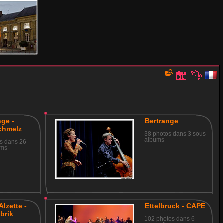
ge -
Bertrange
chmelz
38 photos dans 3 sous-
albums
s dans 26
ums
Alzette -
Ettelbruck - CAPE
abrik
102 photos dans 6