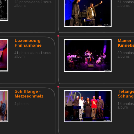
23 photos dans 2 sous-
51 photos
albums
albums
Luxembourg -
Mamer 
Philharmonie
Kinnek
41 photos dans 1 sous-
89 photos
album
albums
Schifflange -
Tétange
Metzeschmelz
Schungf
4 photos
14 photos
album