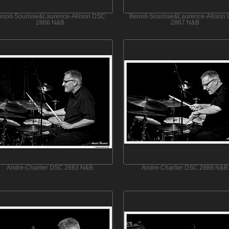
enoit-Sourisse&Laurence-Allison DSC
Benoit-Sourisse&Laurence-Allison
2866 N&B
2867 N&B
Andre-Charlier DSC 2883 N&B
Andre-Charlier DSC 2888 N&B