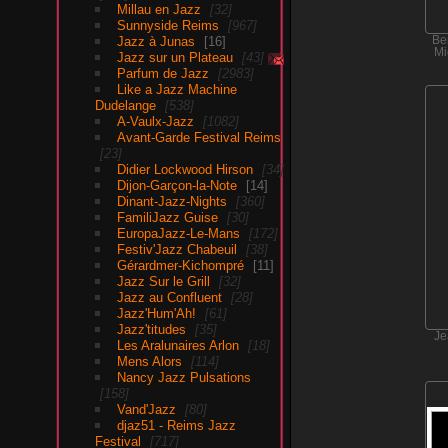
Millau en Jazz
32
Sunnyside Reims
967
Jazz à Junas
16
Be
Mi
Jazz sur un Plateau
43
Parfum de Jazz
2983
Like a Jazz Machine
Dudelange
538
A-Vaulx-Jazz
1082
Avant-Garde Festival Reims
23
Didier Lockwood Hirson
34
Dijon-Garçon-la-Note
14
Dinant-Jazz-Nights
360
FamiliJazz Guise
30
EuropaJazz-Le-Mans
172
Festiv'Jazz Chabeuil
38
Gérardmer-Kichompré
11
Jazz Sur le Grill
32
Jazz au Confluent
28
Jazz'Hum'Ah!
61
Jazz'titudes
35
Je
Les Aralunaires Arlon
18
Mens Alors
114
Nancy Jazz Pulsations
158
Vand'Jazz
80
djaz51 - Reims Jazz
Festival
717