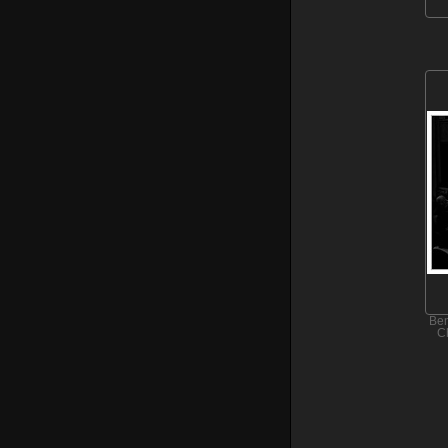
Ben
C