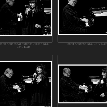
enoit-Sourisse&Laurence-Allison DSC
Benoit-Sourisse DSC 2877 N&
2840 N&B