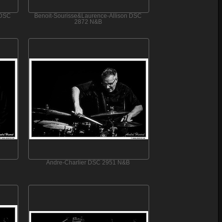
 DSC
Benoit-Sourisse&Laurence-Allison DSC
2872 N&B
Andre-Charlier DSC 2951 N&B