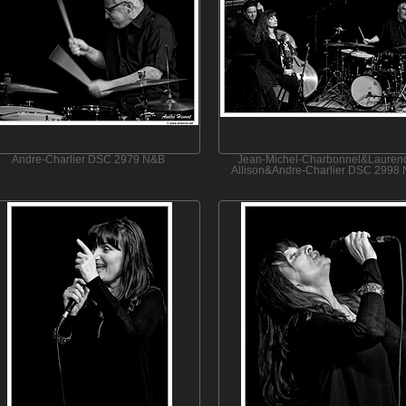
Andre-Charlier DSC 2979 N&B
Jean-Michel-Charbonnel&Lauren
Allison&Andre-Charlier DSC 2998