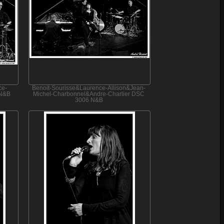
ce-
Benoit-Sourisse&Laurence-Allison&Jean-
 N&B
Michel-Charbonnel&Andre-Charlier DSC
3006 N&B