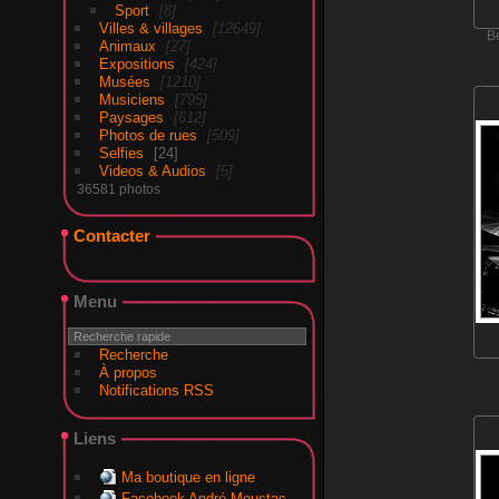
Sport
8
Villes & villages
12649
B
Animaux
27
Expositions
424
Musées
1210
Musiciens
795
Paysages
612
Photos de rues
509
Selfies
24
Videos & Audios
5
36581 photos
Contacter
Menu
Recherche
À propos
Notifications RSS
Liens
Ma boutique en ligne
Facebook André Moustac