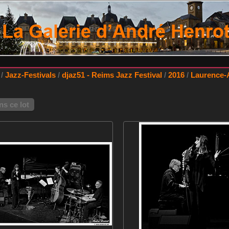
/
Jazz-Festivals
/
djaz51 - Reims Jazz Festival
/
2016
/
Laurence-A
s ce lot