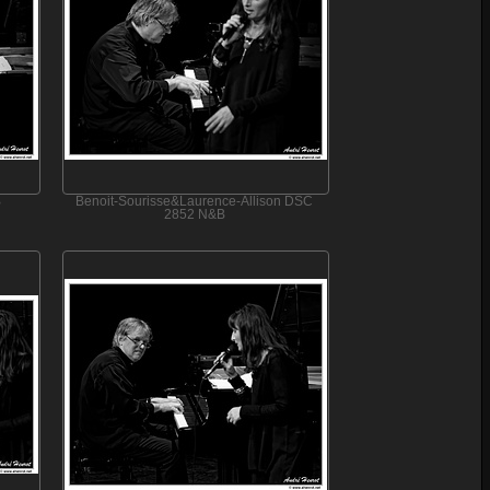
B
Benoit-Sourisse&Laurence-Allison DSC
2852 N&B