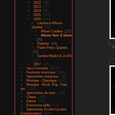
2012
35
2013
77
2014
84
2015
332
2016
145
Laurence-Allison-
Quartet
52
Album Couleur
27
Album Noir & blanc
25
Oaktree
49
Paolo Fresu Quartet
B
31
Sandra-Nkaké & Jï-Drû
13
2017
44
Jazz-Concerts
6939
Festivals musicaux
366
Spectacles musicaux
58
Musique - Classique
331
Musique - Rock, Pop, Trad,
etc.
318
Spectacles de rues
290
Cirque
329
Danse
801
Emissions-radio
53
Spectacles Ecoles-Lycées-
Conservatoire
924