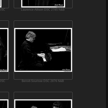
 DSC
Laurence-Allison DSC 2785 N&B
 DSC
Benoit-Sourisse DSC 2876 N&B