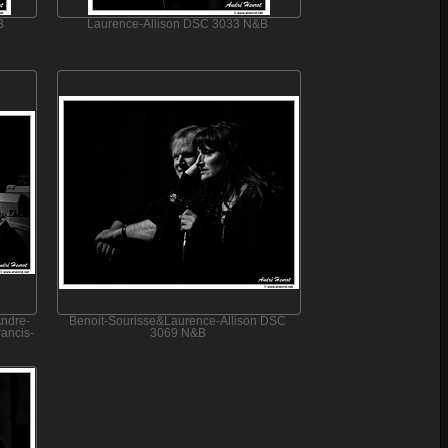
B
Laurence-Allison DSC 3033 N&B
Andre-
Benoit-Sourisse&Laurence-Allison DSC
ancis-
3069 N&B