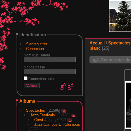
Identification
Accueil
/
Spectacles
S'enregistrer
blanc
25
Connexion
Nom d'utilisateur
Rechercher dan
Mot de passe
Connexion auto
Albums
Spectacles
21596
Jazz-Festivals
11178
Crest Jazz
3037
Jazz-Campus-En-Clunisois
555