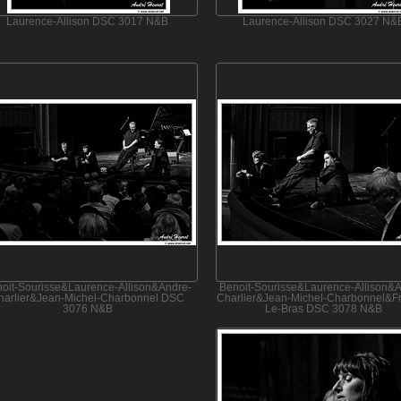
Laurence-Allison DSC 3017 N&B
Laurence-Allison DSC 3027 N&
oit-Sourisse&Laurence-Allison&Andre-
Benoit-Sourisse&Laurence-Allison&
harlier&Jean-Michel-Charbonnel DSC
Charlier&Jean-Michel-Charbonnel&Fr
3076 N&B
Le-Bras DSC 3078 N&B