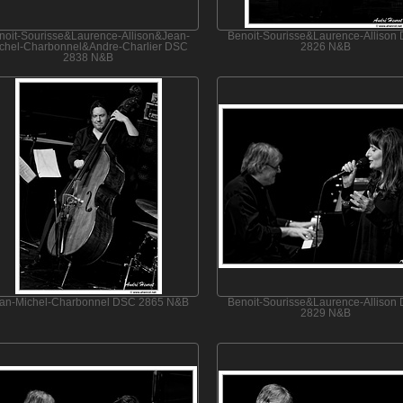
noit-Sourisse&Laurence-Allison&Jean-
Benoit-Sourisse&Laurence-Allison
chel-Charbonnel&Andre-Charlier DSC
2826 N&B
2838 N&B
an-Michel-Charbonnel DSC 2865 N&B
Benoit-Sourisse&Laurence-Allison
2829 N&B