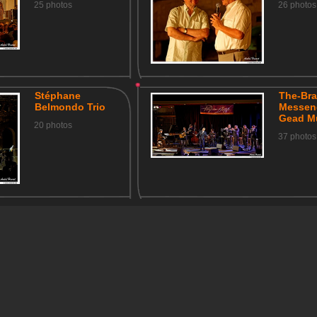
25 photos
26 photos
Stéphane
The-Bra
Belmondo Trio
Messen
Gead M
20 photos
37 photos