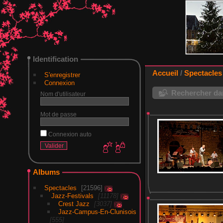
Identification
Accueil
/
Spectacles
S'enregistrer
Connexion
Rechercher dan
Nom d'utilisateur
Mot de passe
Connexion auto
Albums
Spectacles
21596
Jazz-Festivals
11178
Crest Jazz
3037
Jazz-Campus-En-Clunisois
555