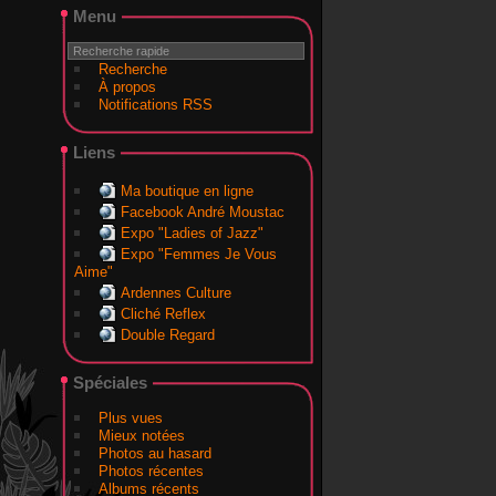
Menu
Recherche
À propos
Notifications RSS
Liens
Ma boutique en ligne
Facebook André Moustac
Expo "Ladies of Jazz"
Expo "Femmes Je Vous
Aime"
Ardennes Culture
Cliché Reflex
Double Regard
Spéciales
Plus vues
Mieux notées
Photos au hasard
Photos récentes
Albums récents