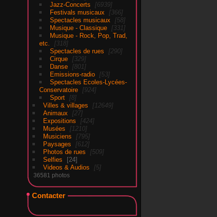
Jazz-Concerts
6939
Festivals musicaux
366
Spectacles musicaux
58
Musique - Classique
331
Musique - Rock, Pop, Trad,
etc.
318
Spectacles de rues
290
Cirque
329
Danse
801
Emissions-radio
53
Spectacles Ecoles-Lycées-
Conservatoire
924
Sport
8
Villes & villages
12649
Animaux
27
Expositions
424
Musées
1210
Musiciens
795
Paysages
612
Photos de rues
509
Selfies
24
Videos & Audios
5
36581 photos
Contacter