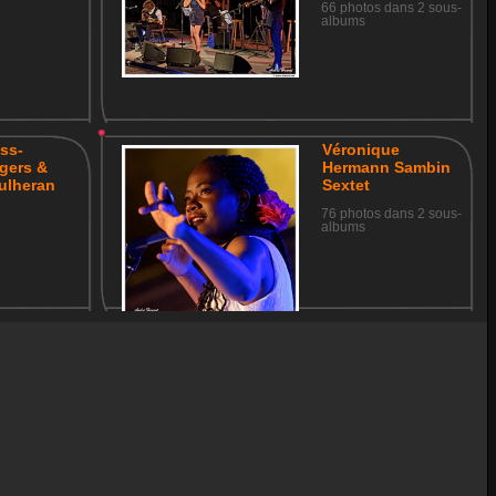
66 photos dans 2 sous-
albums
ss-
Véronique
gers &
Hermann Sambin
ulheran
Sextet
76 photos dans 2 sous-
albums