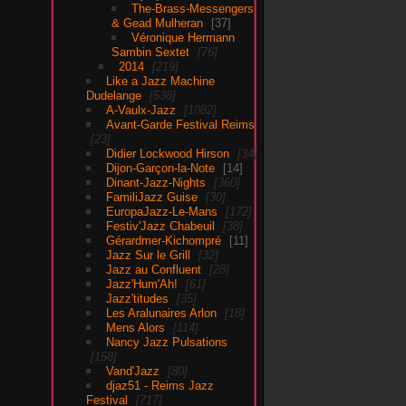
The-Brass-Messengers
& Gead Mulheran
37
Véronique Hermann
Sambin Sextet
76
2014
219
Like a Jazz Machine
Dudelange
538
A-Vaulx-Jazz
1082
Avant-Garde Festival Reims
23
Didier Lockwood Hirson
34
Dijon-Garçon-la-Note
14
Dinant-Jazz-Nights
360
FamiliJazz Guise
30
EuropaJazz-Le-Mans
172
Festiv'Jazz Chabeuil
38
Gérardmer-Kichompré
11
Jazz Sur le Grill
32
Jazz au Confluent
28
Jazz'Hum'Ah!
61
Jazz'titudes
35
Les Aralunaires Arlon
18
Mens Alors
114
Nancy Jazz Pulsations
158
Vand'Jazz
80
djaz51 - Reims Jazz
Festival
717