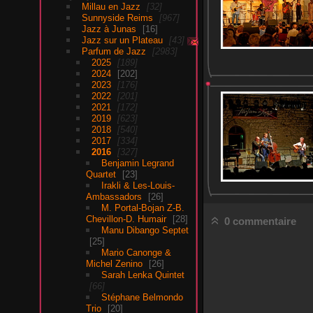
Millau en Jazz
32
Sunnyside Reims
967
Jazz à Junas
16
Jazz sur un Plateau
43
Parfum de Jazz
2983
2025
189
2024
202
2023
176
2022
201
2021
172
2019
623
2018
540
2017
334
2016
327
Benjamin Legrand
Quartet
23
Irakli & Les-Louis-
Ambassadors
26
M. Portal-Bojan Z-B.
Chevillon-D. Humair
28
0 commentaire
Manu Dibango Septet
25
Mario Canonge &
Michel Zenino
26
Sarah Lenka Quintet
66
Stéphane Belmondo
Trio
20