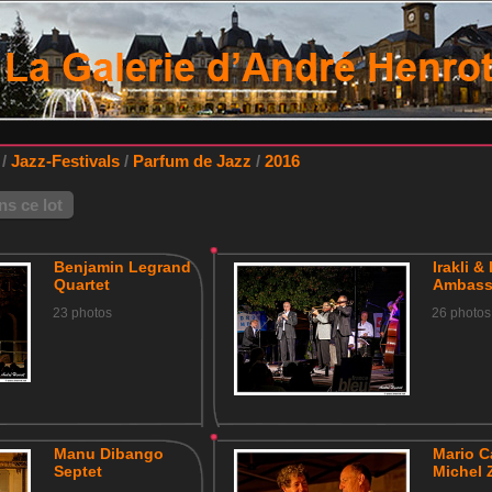
/
Jazz-Festivals
/
Parfum de Jazz
/
2016
s ce lot
Benjamin Legrand
Irakli &
Quartet
Ambass
23 photos
26 photos
Manu Dibango
Mario 
Septet
Michel 