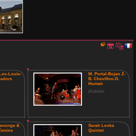
 Les-Louis-
M. Portal-Bojan Z-
adors
B. Chevillon-D.
Humair
28 photos
Canonge &
Sarah Lenka
Zenino
Quintet