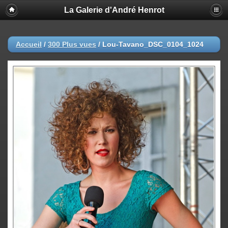
La Galerie d'André Henrot
Accueil
/
300 Plus vues
/
Lou-Tavano_DSC_0104_1024