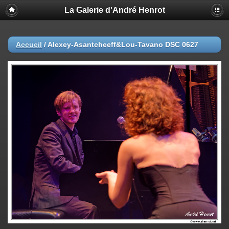
La Galerie d'André Henrot
Accueil
/
Alexey-Asantcheeff&Lou-Tavano DSC 0627