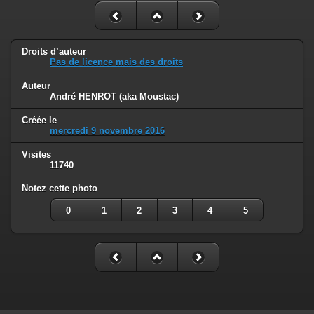
Droits d’auteur
Pas de licence mais des droits
Auteur
André HENROT (aka Moustac)
Créée le
mercredi 9 novembre 2016
Visites
11740
Notez cette photo
0
1
2
3
4
5