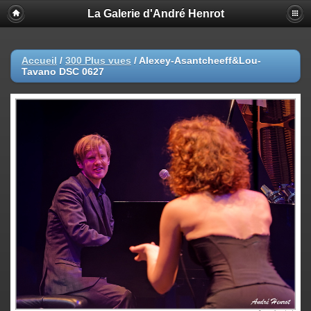
La Galerie d'André Henrot
Accueil
/
300 Plus vues
/
Alexey-Asantcheeff&Lou-
Tavano DSC 0627