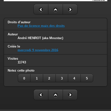
Droits d’auteur
Pas de licence mais des droits
Auteur
André HENROT (aka Moustac)
Créée le
mercredi 9 novembre 2016
Visites
11743
Notez cette photo
0
1
2
3
4
5