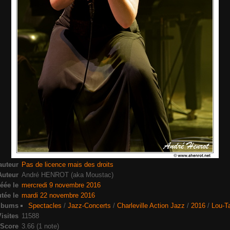
auteur
Pas de licence mais des droits
Auteur
André HENROT (aka Moustac)
éée le
mercredi 9 novembre 2016
tée le
mardi 22 novembre 2016
lbums
Spectacles
/
Jazz-Concerts
/
Charleville Action Jazz
/
2016
/
Lou-T
isites
11588
Score
3.66
(1 note)