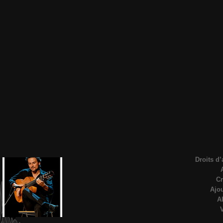
Droits d’
Cr
Ajou
A
V