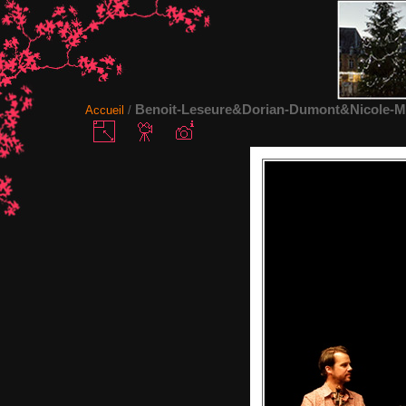
Benoit-Leseure&Dorian-Dumont&Nicole-M
Accueil
/