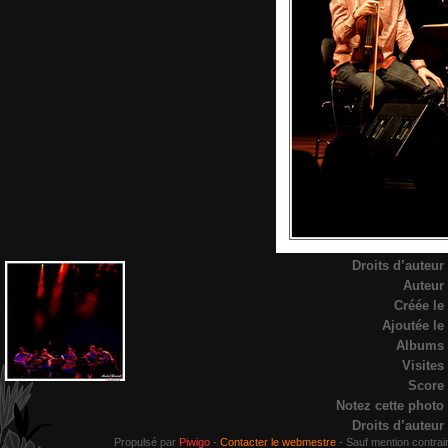
Droits d’auteur
Auteur
Créée le
Ajoutée le
Albums
Visites
Score
Notez cette photo
Droits d’auteur
Propulsé par
Piwigo
-
Contacter le webmestre
Sauf mention contrair