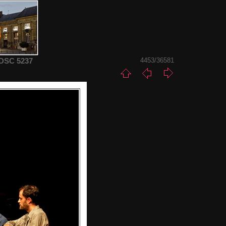
 DSC 5237
4453/36581