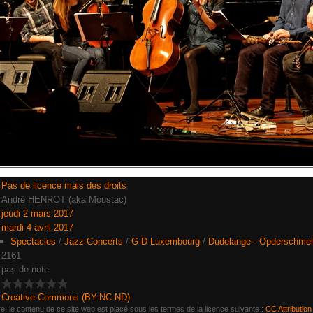
Pas de licence mais des droits
André HENROT (aka Moustac)
jeudi 2 mars 2017
mardi 4 avril 2017
Spectacles
/
Jazz-Concerts
/
G-D Luxembourg
/
Dudelange - Opderschme
2161
pas de note
Creative Commons (BY-NC-ND)
e, le contenu de ce site web est placé sous les termes de la licence suivante :
CC Attribution