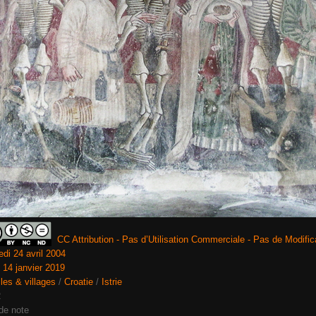
CC Attribution - Pas d’Utilisation Commerciale - Pas de Modifica
di 24 avril 2004
i 14 janvier 2019
lles & villages
/
Croatie
/
Istrie
2
de note