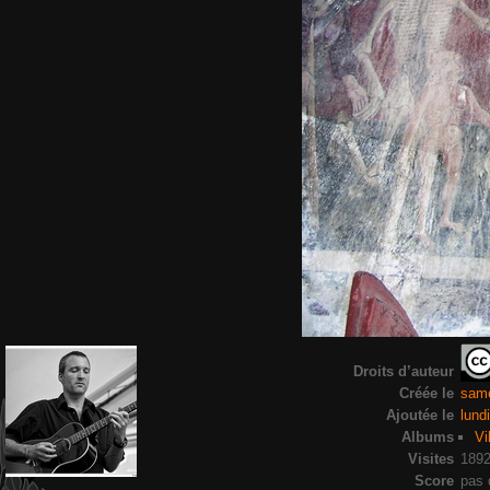
Droits d’auteur
Créée le
same
Ajoutée le
lund
Albums
Vi
Visites
189
Score
pas 