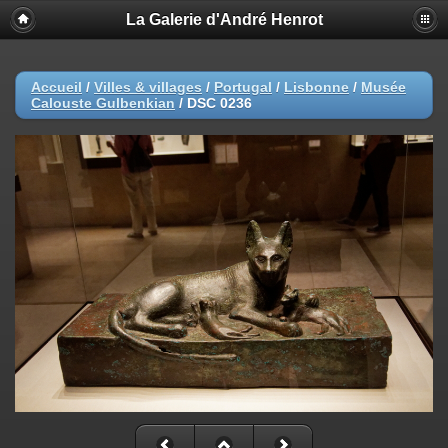
La Galerie d'André Henrot
Accueil
/
Villes & villages
/
Portugal
/
Lisbonne
/
Musée
Calouste Gulbenkian
/
DSC 0236