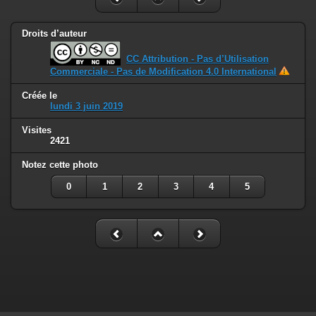
Droits d’auteur
CC Attribution - Pas d’Utilisation
Commerciale - Pas de Modification 4.0 International
Créée le
lundi 3 juin 2019
Visites
2421
Notez cette photo
0
1
2
3
4
5