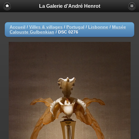
La Galerie d'André Henrot
Accueil
/
Villes & villages
/
Portugal
/
Lisbonne
/
Musée
Calouste Gulbenkian
/
DSC 0276