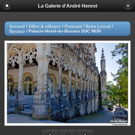
La Galerie d'André Henrot
Accueil
/
Villes & villages
/
Portugal
/
Beira Litoral
/
Buçaco
/
Palacio-Hotel-do-Bucaco DSC 0630