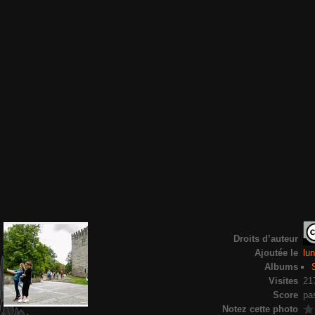
Droits d’auteur
Ajoutée le
lun
Albums
Visites
21
Score
pa
Notez cette photo