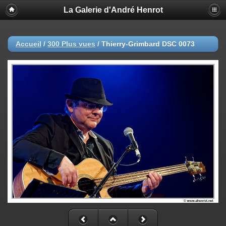
La Galerie d'André Henrot
Accueil
/
300 Plus vues
/
Thierry-Grimbard DSC 0073