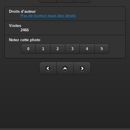
Droits d’auteur
Pas de licence mais des droits
Visites
2466
Notez cette photo
0
1
2
3
4
5