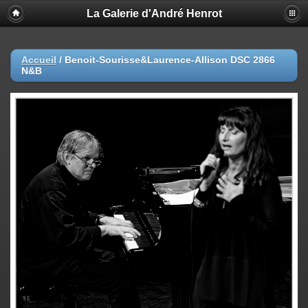
La Galerie d'André Henrot
Accueil
/
Benoit-Sourisse&Laurence-Allison DSC 2866
N&B